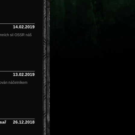
14.02.2019
emních sil OSSR náš
13.02.2019
nován náčelníkem
sař
26.12.2018