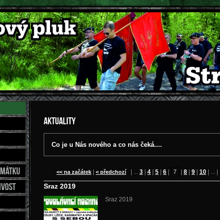
Aktuality
Co je u Nás nového a co nás čeká....
amátku
|
| ...
3
|
4
|
5
|
6
|
7
|
8
|
9
|
10
| ...
<< na začátek
< předchozí
ivost
Sraz 2019
Sraz 2019