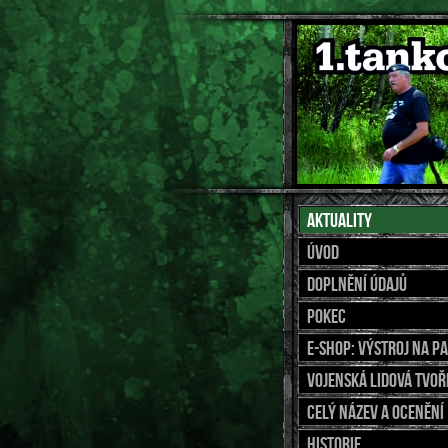
Aktuality
Úvod
Doplnění údajů
Pokec
E-shop: výstroj na p
Vojenská lidová tvoř
Celý název a ocenění
Historie