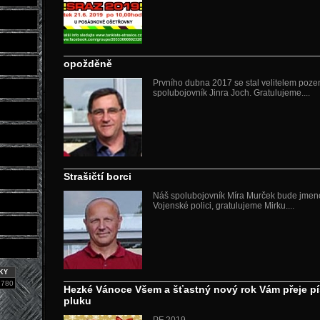
opožděně
Prvního dubna 2017 se stal velitelem poz
spolubojovník Jinra Joch. Gratulujeme....
Strašičtí borci
Náš spolubojovník Míra Murček bude jme
Vojenské polici, gratulujeme Mirku....
KY
 780
Hezké Vánoce Všem a šťastný nový rok Vám přeje pí
pluku