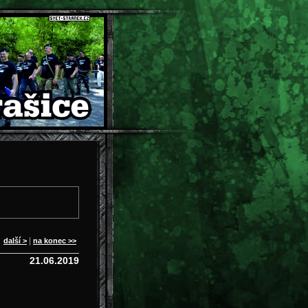
 |
|
další >
na konec >>
21.06.2019