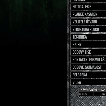
fotogalerie
Plánek kasáren
Velitelé útvaru
Struktura pluku
Technika
Knihy
Dobový tisk
Kontaktní formulář
Dobové zajímavosti
Felbabka
Videa
NÁVŠTĚVNÍKŮ STRÁN
celkem
411